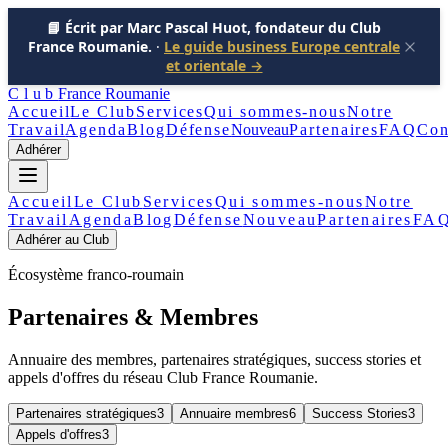
📘 Écrit par Marc Pascal Huot, fondateur du Club
France Roumanie.
·
Le guide business Europe centrale
et orientale →
Club
France Roumanie
Accueil
Le Club
Services
Qui sommes-nous
Notre
Travail
Agenda
Blog
Défense
Nouveau
Partenaires
FAQ
Con
Adhérer
Accueil
Le Club
Services
Qui sommes-nous
Notre
Travail
Agenda
Blog
Défense
Nouveau
Partenaires
FA
Adhérer au Club
Écosystème franco-roumain
Partenaires & Membres
Annuaire des membres, partenaires stratégiques, success stories et
appels d'offres du réseau Club France Roumanie.
Partenaires stratégiques
3
Annuaire membres
6
Success Stories
3
Appels d'offres
3